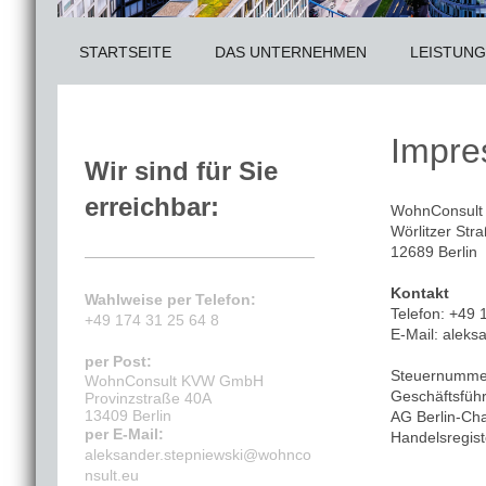
STARTSEITE
DAS UNTERNEHMEN
LEISTUN
Impr
Wir sind für Sie
erreichbar:
WohnConsul
Wörlitzer Str
12689 Berlin
Kontakt
Wahlweise per Telefon:
Telefon: +49 
+49 174 31 25 64 8
E-Mail: alek
per Post:
Steuernummer
WohnConsult KVW GmbH
Geschäftsführ
Provinzstraße 40A
13409 Berlin
AG Berlin-Cha
per E-Mail:
Handelsregis
aleksander.stepniewski@wohnco
nsult.eu